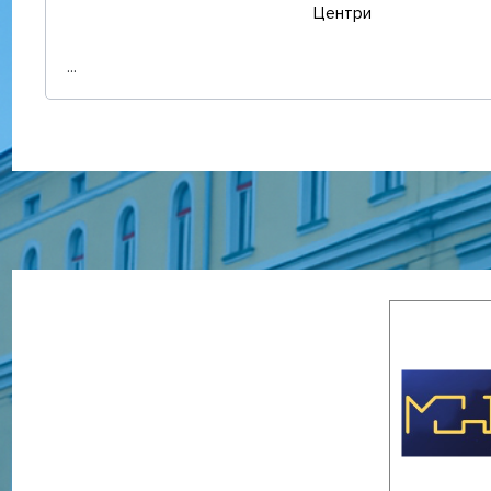
Центри
...