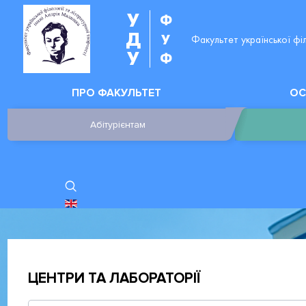
У
Ф
Д
У
Факультет української фі
У
Ф
ПРО ФАКУЛЬТЕТ
ОС
Абітурієнтам
ОБЕРІТЬ СВОЮ МОВУ
ЦЕНТРИ ТА ЛАБОРАТОРІЇ