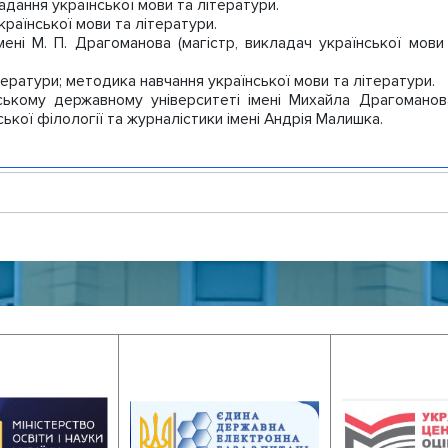
дання української мови та літератури.
аїнської мови та літератури.
мені М. П. Драгоманова (магістр, викладач української мови
тератури; методика навчання української мови та літератури.
ькому державному університеті імені Михайла Драгоманов
ської філології та журналістики імені Андрія Малишка.