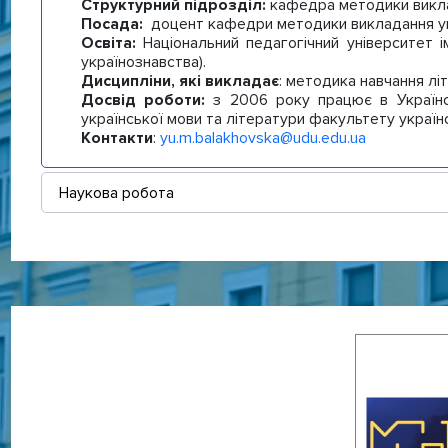
Структурний підрозділ:
кафедра методики викла
Посада:
доцент кафедри методики викладання укр
Освіта:
Національний педагогічний університет і
українознавства).
Дисципліни, які викладає
: методика навчання лі
Досвід роботи:
з 2006 року працює в Українс
української мови та літератури факультету україн
Контакти
:
yu.m.balakhovska@udu.edu.ua
Наукова робота