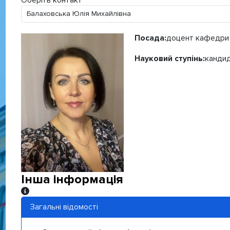
Оберіть контакт
Посада:
доцент кафедри 
Науковий ступінь:
кандид
Інша інформація
Інша інформація
Загальні відомості