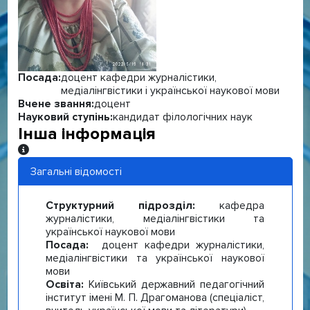
Посада:
доцент кафедри журналістики,
медіалінгвістики і української наукової мови
Вчене звання:
доцент
Науковий ступінь:
кандидат філологічних наук
Інша інформація
Інша інформація
Загальні відомості
Структурний підрозділ:
кафедра
журналістики, медіалінгвістики та
української наукової мови
Посада:
доцент кафедри журналістики,
медіалінгвістики та української наукової
мови
Освіта:
Київський державний педагогічний
інститут імені М. П. Драгоманова (спеціаліст,