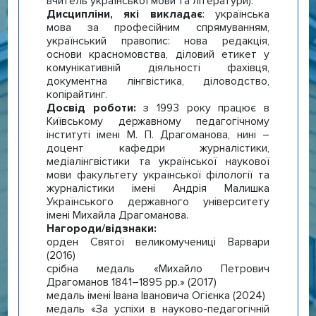
вчитель української мови та літератури).
Дисципліни, які викладає
: українська
мова за професійним спрямуванням,
український правопис: нова редакція,
основи красномовства, діловий етикет у
комунікативній діяльності фахівця,
документна лінгвістика, діловодство,
копірайтинг.
Досвід роботи:
з 1993 року працює в
Київському державному педагогічному
інституті імені М. П. Драгоманова, нині –
доцент кафедри журналістики,
медіалінгвістики та української наукової
мови факультету української філології та
журналістики імені Андрія Малишка
Українського державного університету
імені Михайла Драгоманова.
Нагороди/відзнаки:
орден Святої великомучениці Варвари
(2016)
срібна медаль «Михайло Петрович
Драгоманов 1841–1895 рр.» (2017)
медаль імені Івана Івановича Огієнка (2024)
медаль «За успіхи в науково-педагогічній