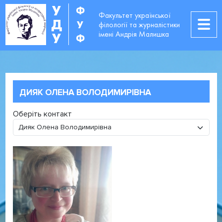
У
Ф
Факультет української
Д
У
філології та журналістики
імені Андрія Малишка
У
Ф
ДИЯК ОЛЕНА ВОЛОДИМИРІВНА
Оберіть контакт