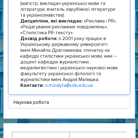
(магістр, викладач української мови та
літератури, вчитель зарубіжної літератури
та українознавства).
Дисципліни, які викладає:
«Реклама і PR»,
«Редагування рекламних повідомлень»,
«Стилістика PR-тексту».
Досвід роботи:
з 2001 року працює в
Українському державному університеті
імені Михайла Драгоманова, спочатку на
кафедрі стилістики української мови, нині –
доцент кафедри журналістики,
медіалінгвістики і української наукової мови
факультету української філології та
журналістики імені Андрія Малишка.
Контакти:
o.m.kalyta@udu.edu.ua
Наукова робота