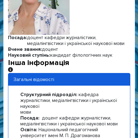
Посада:
доцент кафедри журналістики,
медіалінгвістики і української наукової мови
Вчене звання:
доцент
Науковий ступінь:
кандидат філологічних наук
Інша інформація
Інша інформація
Загальні відомості
Структурний підрозділ:
кафедра
журналістики, медіалінгвістики і української
наукової
мови
Посада:
доцент кафедри журналістики,
медіалінгвістики і української наукової мови
Освіта:
Національний педагогічний
університет імені М. П. Драгоманова