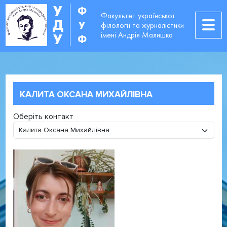
У
Ф
Факультет української
Д
У
філології та журналістики
імені Андрія Малишка
У
Ф
КАЛИТА ОКСАНА МИХАЙЛІВНА
Оберіть контакт