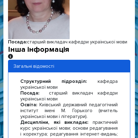
Посада:
старший викладач кафедри української мови
Інша інформація
Інша інформація
Загальні відомості
Структурний підрозділ:
кафедра
української мови
Посада:
старший викладач кафедри
української мови
Освіта:
Київський державний педагогічний
інститут імені М. Горького (вчитель
української мови і літератури).
Дисципліни, які викладає:
практичний
курс української мови; основи редагування
і коректура; редагування інтернет-видань;