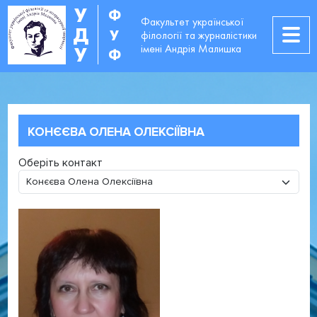
У
Ф
Факультет української
Д
У
філології та журналістики
імені Андрія Малишка
У
Ф
КОНЄЄВА ОЛЕНА ОЛЕКСІЇВНА
Оберіть контакт