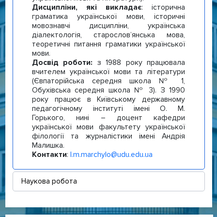
Дисципліни, які викладає
: історична
граматика української мови, історичні
мовознавчі дисципліни, українська
діалектологія, старослов’янська мова,
теоретичні питання граматики української
мови.
Досвід роботи:
з 1988 року працювала
вчителем української мови та літератури
(Євпаторійська середня школа № 1,
Обухівська середня школа № 3). З 1990
року працює в Київському державному
педагогічному інституті імені О. М.
Горького, нині – доцент кафедри
української мови факультету української
філології та журналістики імені Андрія
Малишка.
Контакти
:
l.m.marchylo@udu.edu.ua
Наукова робота