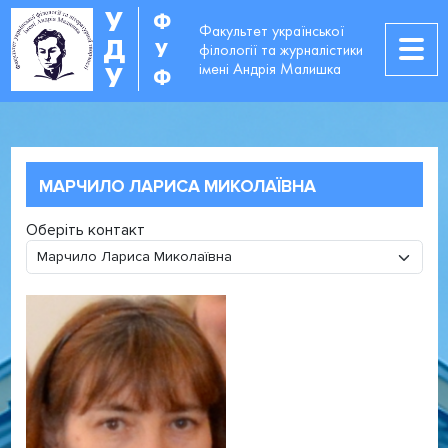
У
Ф
Факультет української
Д
У
філології та журналістики
імені Андрія Малишка
У
Ф
МАРЧИЛО ЛАРИСА МИКОЛАЇВНА
Оберіть контакт