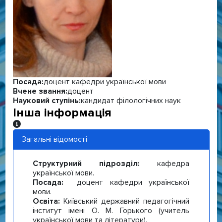
Посада:
доцент кафедри української мови
Вчене звання:
доцент
Науковий ступінь:
кандидат філологічних наук
Інша інформація
Інша інформація
Загальні відомості
Структурний підрозділ:
кафедра
української мови.
Посада:
доцент кафедри української
мови.
Освіта:
Київський державний педагогічний
інститут імені О. М. Горького (учитель
української мови та літератури).