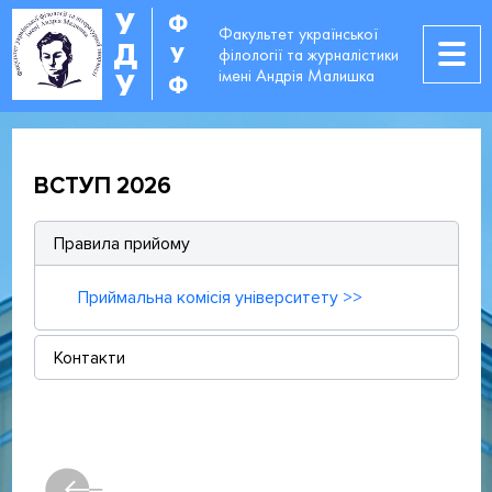
У
Ф
Факультет української
Д
У
філології та журналістики
імені Андрія Малишка
У
Ф
ВСТУП 2026
Правила прийому
Приймальна комісія університету >>
Контакти