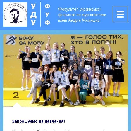
У
Ф
Факультет української
Д
У
філології та журналістики
імені Андрія Малишка
У
Ф
Запрошуємо на навчання!