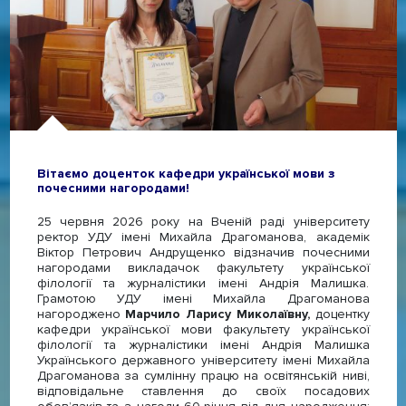
Вітаємо доценток кафедри української мови з
почесними нагородами!
25 червня 2026 року на Вченій раді університету
ректор УДУ імені Михайла Драгоманова, академік
Віктор Петрович Андрущенко відзначив почесними
нагородами викладачок факультету української
філології та журналістики імені Андрія Малишка.
Грамотою УДУ імені Михайла Драгоманова
нагороджено
Марчило Ларису Миколаївну,
доцентку
кафедри української мови факультету української
філології та журналістики імені Андрія Малишка
Українського державного університету імені Михайла
Драгоманова за сумлінну працю на освітянській ниві,
відповідальне ставлення до своїх посадових