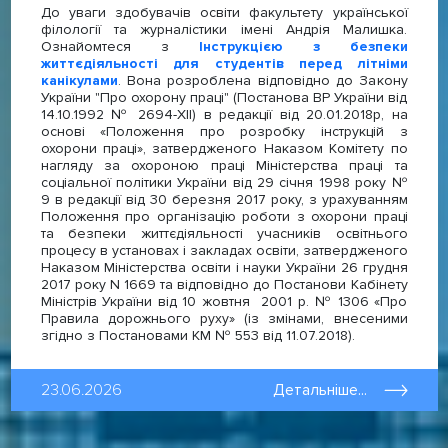
До уваги здобувачів освіти факультету української
філології та журналістики імені Андрія Малишка.
Ознайомтеся з
Інструкцією з безпеки
життєдіяльності для студентів перед літніми
канікулами
. Вона розроблена відповідно до Закону
України "Про охорону праці" (Постанова ВР України від
14.10.1992 № 2694-XII) в редакції від 20.01.2018р, на
основі «Положення про розробку інструкцій з
охорони праці», затвердженого Наказом Комітету по
нагляду за охороною праці Міністерства праці та
соціальної політики України від 29 січня 1998 року №
9 в редакції від 30 березня 2017 року, з урахуванням
Положення про організацію роботи з охорони праці
та безпеки життєдіяльності учасників освітнього
процесу в установах і закладах освіти, затвердженого
Наказом Міністерства освіти і науки України 26 грудня
2017 року N 1669 та відповідно до Постанови Кабінету
Міністрів України від 10 жовтня 2001 р. № 1306 «Про
Правила дорожнього руху» (із змінами, внесеними
згідно з Постановами КМ № 553 від 11.07.2018).
23.06.2026
Детальніше...