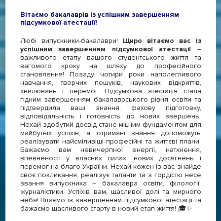
Вітаємо бакалаврів із успішним завершенням
підсумкової атестації!
Любі випускники-бакалаври!
Щиро вітаємо вас із
успішним завершенням підсумкової атестації
–
важливого етапу вашого студентського життя та
вагомого кроку на шляху до професійного
становлення! Позаду чотири роки наполегливого
навчання, творчих пошуків, наукових відкриттів,
хвилювань і перемог. Підсумкова атестація стала
гідним завершенням бакалаврського рівня освіти та
підтвердила ваші знання, фахову підготовку,
відповідальність і готовність до нових звершень.
Нехай здобутий досвід стане міцним фундаментом для
майбутніх успіхів, а отримані знання допоможуть
реалізувати найсміливіші професійні та життєві плани.
Бажаємо вам невичерпної енергії, натхнення,
впевненості у власних силах, нових досягнень і
перемог на благо України. Нехай кожен із вас знайде
своє покликання, реалізує таланти та з гордістю несе
звання випускника – бакалавра освіти, філології,
журналістики. Успіхів вам, щасливої долі та мирного
неба! Вітаємо із завершенням підсумкової атестації та
бажаємо щасливого старту в новий етап життя! 🎓✨