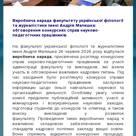
Виробнича нарада факультету української філології
та журналістики імені Андрія Малишка:
обговорення конкурсних справ науково-
педагогічних працівників.
На факультеті української філології та журналістики
імені Андрія Малишка 26 червня 2026 року відбулася
виробнича нарада,
присвячена розгляду конкурсних
справ науково-педагогічних працівників за участі
адміністрації факультету та викладачів, які взяли
участь в обговоренні важливих кадрових питань. Під
час засідання було розглянуто конкурсні справи
науково-педагогічних працівників, заслухано
інформацію щодо їхньої навчальної, наукової та
організаційної діяльності. Особливу увагу члени
комісії приділили публікаційній активності, участі в
міжнародних і всеукраїнських наукових заходах,
підготовці студентів до конкурсів та олімпіад, а також
внеску викладачів у розвиток
факультету. Проведення таких виробничих нарад є
важливою складовою забезпечення високих
стандартів кадрової політики закладу вищої освіти.
Вони сприяють відкритості конкурсних процедур,