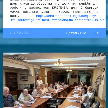
долучилися до збору на планшети, які потрібні для
роботи із застосунком КРОПИВА, для 12 бригади
AЗОВ. Загальна мета – 150000. Посилання на
банку
https://send.monobank.ua/jar/bq6jTFsyY?
utm_source=ig&utm_medium=social&utm_content=link_in
01.07.2026
Детальніше...