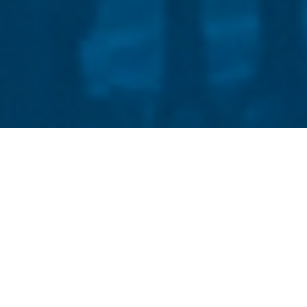
Стати студентом
Політика конфіденційності
©
Український державний університет імені Михайла
Драгоманова
::
Факультет української філології та
журналістики імені Андрія Малишка