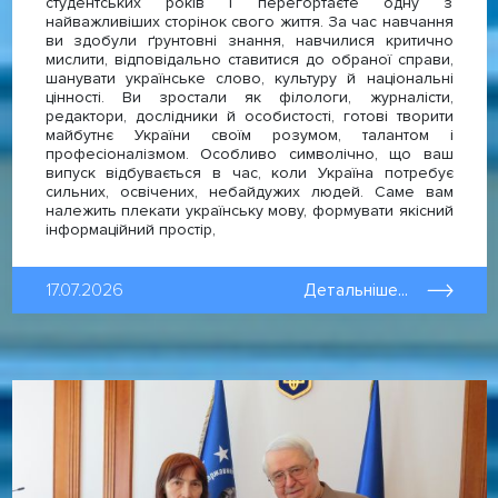
студентських років і перегортаєте одну з
найважливіших сторінок свого життя. За час навчання
ви здобули ґрунтовні знання, навчилися критично
мислити, відповідально ставитися до обраної справи,
шанувати українське слово, культуру й національні
цінності. Ви зростали як філологи, журналісти,
редактори, дослідники й особистості, готові творити
майбутнє України своїм розумом, талантом і
професіоналізмом. Особливо символічно, що ваш
випуск відбувається в час, коли Україна потребує
сильних, освічених, небайдужих людей. Саме вам
належить плекати українську мову, формувати якісний
інформаційний простір,
17.07.2026
Детальніше...