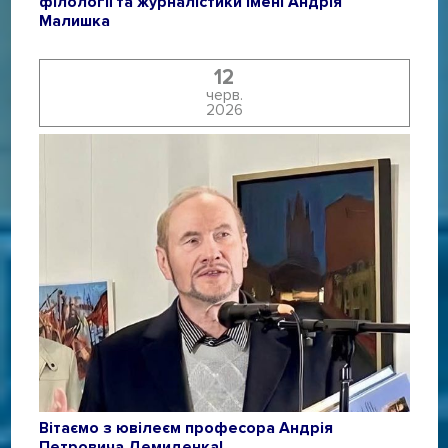
філології та журналістики імені Андрія
Малишка
12
черв.
2026
Вітаємо з ювілеєм професора Андрія
Петровича Демиденка!