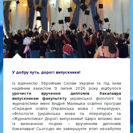
У добру путь, дорогі випускники!
Із вдячністю Збройним Силам України та під їхнім
надійним захистом 9 липня 2026 року відбулося
урочисте вручення дипломів бакалавра
випускникам факультету
української філології та
журналістики імені Андрія Малишка освітніх програм
«Середня освіта (Українська мова і література)»,
«Філологія (українська мова та література)» та
«Журналістика»! Дорогі випускники! Щиро вітаємо вас
із визначною подією – врученням дипломів
бакалавра! Сьогодні ви завершуєте етап незабутніх