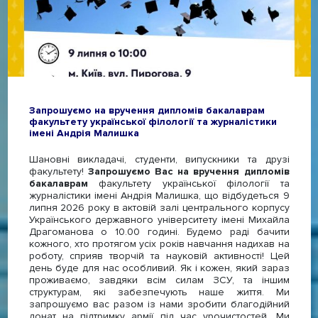
Запрошуємо на вручення дипломів бакалаврам
факультету української філології та журналістики
імені Андрія Малишка
Шановні викладачі, студенти, випускники та друзі
факультету!
Запрошуємо Вас на вручення дипломів
бакалаврам
факультету української філології та
журналістики імені Андрія Малишка, що відбудеться 9
липня 2026 року в актовій залі центрального корпусу
Українського державного університету імені Михайла
Драгоманова о 10.00 годині. Будемо раді бачити
кожного, хто протягом усіх років навчання надихав на
роботу, сприяв творчій та науковій активності! Цей
день буде для нас особливий. Як і кожен, який зараз
проживаємо, завдяки всім силам ЗСУ, та іншим
структурам, які забезпечують наше життя. Ми
запрошуємо вас разом із нами зробити благодійний
донат на підтримку армії під час урочистостей. Ми