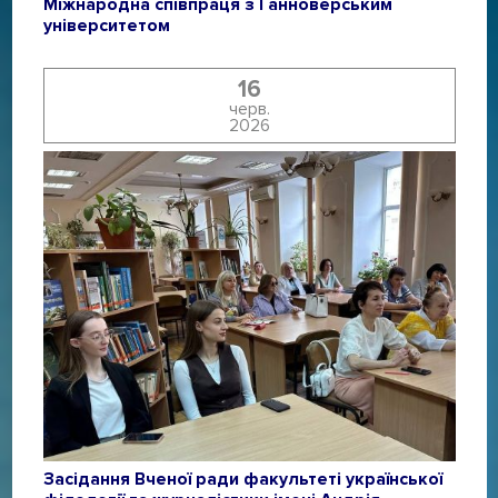
Міжнародна співпраця з Ганноверським
університетом
16
черв.
2026
Засідання Вченої ради факультеті української