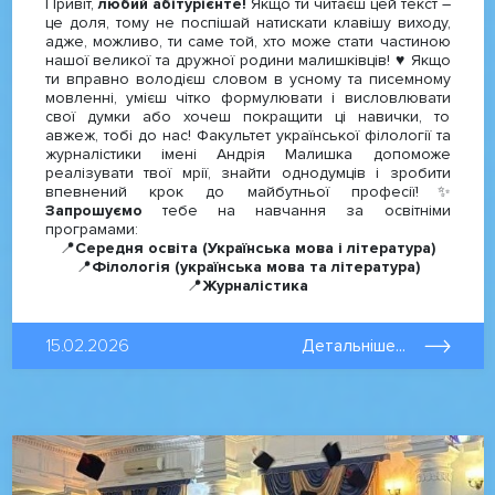
Привіт,
любий абітурієнте!
Якщо ти читаєш цей текст –
це доля, тому не поспішай натискати клавішу виходу,
адже, можливо, ти саме той, хто може стати частиною
нашої великої та дружної родини малишківців! ♥️ Якщо
ти вправно володієш словом в усному та писемному
мовленні, умієш чітко формулювати і висловлювати
свої думки або хочеш покращити ці навички, то
авжеж, тобі до нас! Факультет української філології та
журналістики імені Андрія Малишка допоможе
реалізувати твої мрії, знайти однодумців і зробити
впевнений крок до майбутньої професії!✨
Запрошуємо
тебе на навчання за освітніми
програмами:
📍
Середня освіта (Українська мова і література)
📍
Філологія (українська мова та література)
📍
Журналістика
15.02.2026
Детальніше...