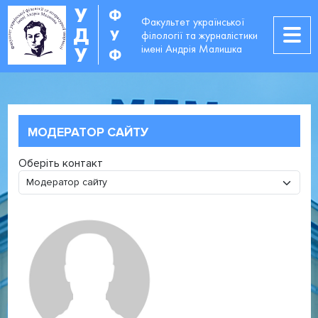
У
Ф
Факультет української
Д
У
філології та журналістики
імені Андрія Малишка
У
Ф
МОДЕРАТОР САЙТУ
Оберіть контакт