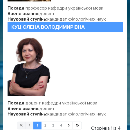
Посада:
професор кафедри української мови
Вчене звання:
доцент
Науковий ступінь:
кандидат філологічних наук
КУЦ ОЛЕНА ВОЛОДИМИРІВНА
Посада:
доцент кафедри української мови
Вчене звання:
доцент
Науковий ступінь:
кандидат філологічних наук
1
2
3
4
Сторінка 1 із 4