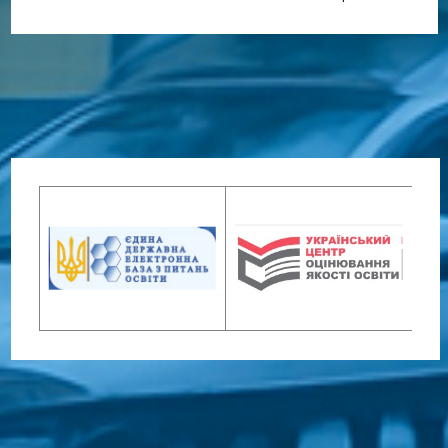
Дочірні категорії
Керівництво
4
Співробітники
32