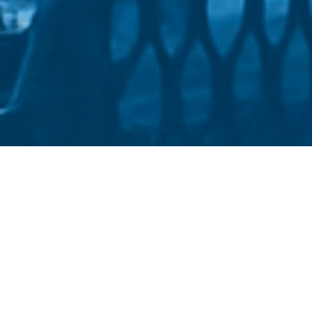
Стати студентом
Політика конфіденційності
©
Український державний університет імені Михайла
Драгоманова
::
Факультет української філології та