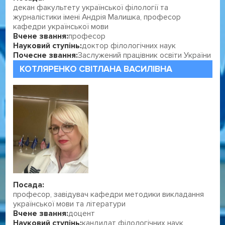
декан факультету української філології та
журналістики імені Андрія Малишка, професор
кафедри української мови
Вчене звання:
професор
Науковий ступінь:
доктор філологічних наук
Почесне звання:
Заслужений працівник освіти України
КОТЛЯРЕНКО СВІТЛАНА ВАСИЛІВНА
Посада:
професор, завідувач кафедри методики викладання
української мови та літератури
Вчене звання:
доцент
Науковий ступінь:
кандидат філологічних наук