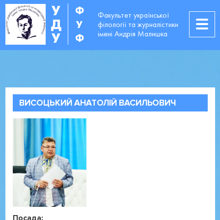
У
Ф
Факультет української
Д
У
філології та журналістики
імені Андрія Малишка
У
Ф
Факультет
Таблиця контактів,
ВИСОЦЬКИЙ АНАТОЛІЙ ВАСИЛЬОВИЧ
Посада: