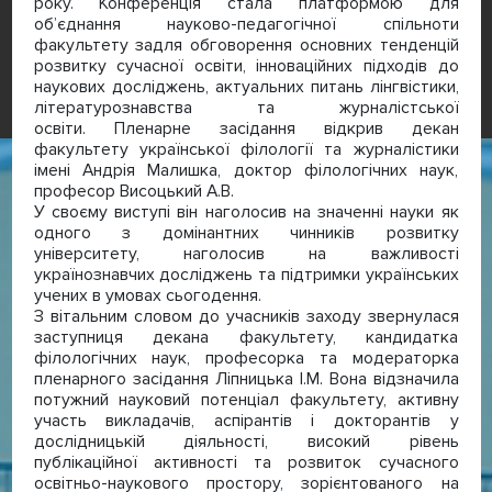
року. Конференція стала платформою для
об’єднання науково-педагогічної спільноти
факультету задля обговорення основних тенденцій
розвитку сучасної освіти, інноваційних підходів до
наукових досліджень, актуальних питань лінгвістики,
літературознавства та журналістської
освіти. Пленарне засідання відкрив декан
факультету української філології та журналістики
імені Андрія Малишка, доктор філологічних наук,
професор Висоцький А.В.
У своєму виступі він наголосив на значенні науки як
одного з домінантних чинників розвитку
університету, наголосив на важливості
українознавчих досліджень та підтримки українських
учених в умовах сьогодення.
З вітальним словом до учасників заходу звернулася
заступниця декана факультету, кандидатка
філологічних наук, професорка та модераторка
пленарного засідання Ліпницька І.М. Вона відзначила
потужний науковий потенціал факультету, активну
участь викладачів, аспірантів і докторантів у
дослідницькій діяльності, високий рівень
публікаційної активності та розвиток сучасного
освітньо-наукового простору, зорієнтованого на