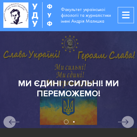
У
Ф
Факультет української
Д
У
філології та журналістики
імені Андрія Малишка
У
Ф
ЬНІ! МИ
АБІТУРІЄНТ
МО!