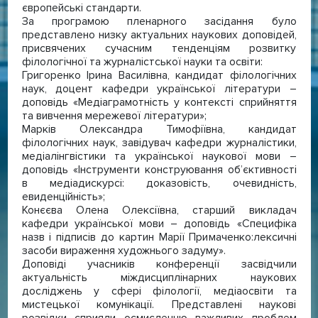
європейські стандарти.
За програмою пленарного засідання було
представлено низку актуальних наукових доповідей,
присвячених сучасним тенденціям розвитку
філологічної та журналістської науки та освіти:
Григоренко Ірина Василівна, кандидат філологічних
наук, доцент кафедри української літератури –
доповідь «Медіаграмотність у контексті сприйняття
та вивчення мережевої літератури»;
Марків Олександра Тимофіївна, кандидат
філологічних наук, завідувач кафедри журналістики,
медіалінгвістики та української наукової мови –
доповідь «Інструменти конструювання об’єктивності
в медіадискурсі: доказовість, очевидність,
евиденційність»;
Конєєва Олена Олексіївна, старший викладач
кафедри української мови – доповідь «Специфіка
назв і підписів до картин Марії Примаченко:лексичні
засоби вираження художнього задуму».
Доповіді учасників конференції засвідчили
актуальність міждисциплінарних наукових
досліджень у сфері філології, медіаосвіти та
мистецької комунікації. Представлені наукові
розвідки сприяли осмисленню важливих проблем