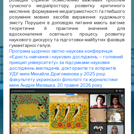
сучасного медіапростору, розвитку критичного
мислення, формування медіаграмотності та глибшого
розуміння мовних засобів вираження художнього
змісту. Порушені в доповідях питання мають вагоме
теоретичне й практичне значення для
вдосконалення освітнього процесу, розвитку
наукового дискурсу та підготовки майбутніх фахівців
гуманітарної галузі.
Програма щорічної звітно-наукова конференція
«Єдність навчання і наукових досліджень – головний
принцип університету» за підсумками наукових
досліджень викладачів, докторантів та аспірантів
УДУ імені Михайла Драгоманова у 2025 році
факультету української філології та журналістики
імені Андрія Малишка, 20 травня 2026 року