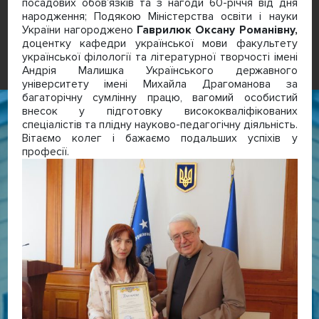
посадових обовʼязків та з нагоди 60-річчя від дня
народження; Подякою Міністерства освіти і науки
України нагороджено
Гаврилюк Оксану Романівну,
доцентку кафедри української мови факультету
української філології та літературної творчості імені
Андрія Малишка Українського державного
університету імені Михайла Драгоманова за
багаторічну сумлінну працю, вагомий особистий
внесок у підготовку висококваліфікованих
спеціалістів та плідну науково-педагогічну діяльність.
Вітаємо колег і бажаємо подальших успіхів у
професії.