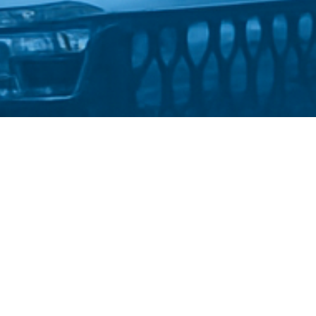
Стати студентом
Політика конфіденційності
©
Український державний університет імені Михайла
Драгоманова
::
Факультет української філології та
журналістики імені Андрія Малишка
2025-2026