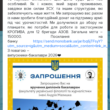
особливий. Як і кожен, який зараз проживаємо,
завдяки всім силам ЗСУ, та іншим структурам, які
забезпечують наше життя. Ми запрошуємо вас разом
із нами зробити благодійний донат на підтримку армії
під час урочистостей. Ми долучилися до збору на
планшети, які потрібні для роботи із застосунком
КРОПИВА, для 12 бригади AЗОВ. Загальна мета –
150000. Посилання на
банку
https://send.monobank.ua/jar/bq6jTFsyY?
utm_source=ig&utm_medium=social&utm_content=lin
З повагою –
випускники-бакалаври 2026❤️