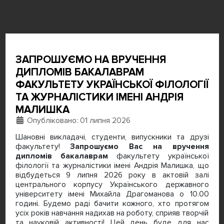
ЗАПРОШУЄМО НА ВРУЧЕННЯ
ДИПЛОМІВ БАКАЛАВРАМ
ФАКУЛЬТЕТУ УКРАЇНСЬКОЇ ФІЛОЛОГІЇ
ТА ЖУРНАЛІСТИКИ ІМЕНІ АНДРІЯ
МАЛИШКА
Деталі
Опубліковано: 01 липня 2026
Шановні викладачі, студенти, випускники та друзі
факультету!
Запрошуємо Вас на вручення
дипломів бакалаврам
факультету української
філології та журналістики імені Андрія Малишка, що
відбудеться 9 липня 2026 року в актовій залі
центрального корпусу Українського державного
університету імені Михайла Драгоманова о 10.00
годині. Будемо раді бачити кожного, хто протягом
усіх років навчання надихав на роботу, сприяв творчій
та науковій активності! Цей день буде для нас