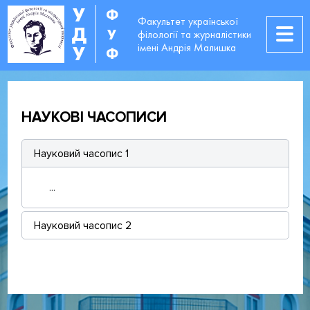
У
Ф
Факультет української
Д
У
філології та журналістики
імені Андрія Малишка
У
Ф
НАУКОВІ ЧАСОПИСИ
Науковий часопис 1
...
Науковий часопис 2