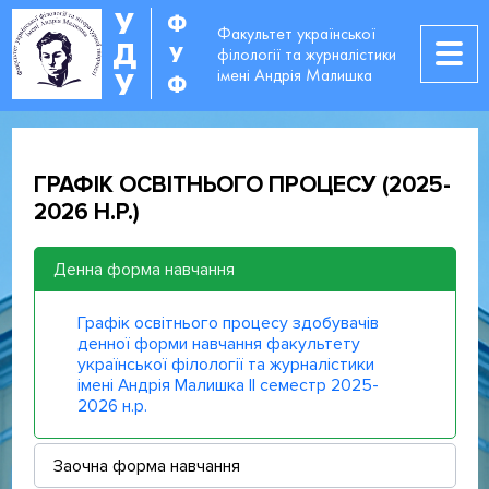
У
Ф
Факультет української
Д
У
філології та журналістики
імені Андрія Малишка
У
Ф
ГРАФІК ОСВІТНЬОГО ПРОЦЕСУ (2025-
2026 Н.Р.)
Денна форма навчання
Графік освітнього процесу здобувачів
денної форми навчання факультету
української філології та журналістики
імені Андрія Малишка ІІ семестр 2025-
2026 н.р.
Заочна форма навчання