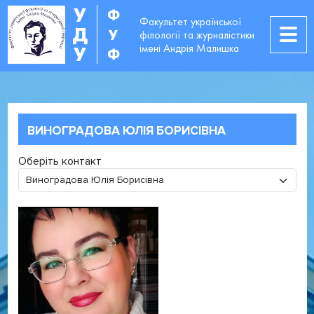
У
Ф
Факультет української
Д
У
філології та журналістики
імені Андрія Малишка
У
Ф
ВИНОГРАДОВА ЮЛІЯ БОРИСІВНА
Оберіть контакт