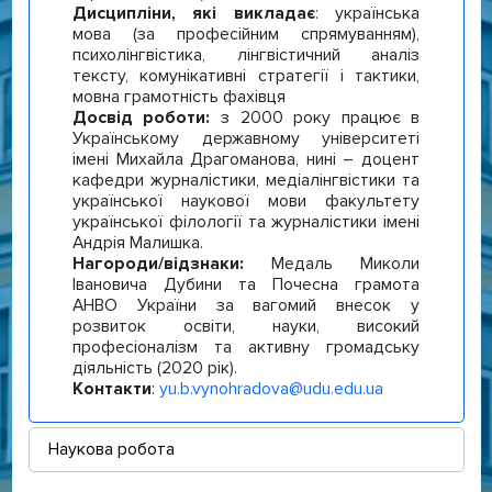
Дисципліни, які викладає
: українська
мова (за професійним спрямуванням),
психолінгвістика, лінгвістичний аналіз
тексту, комунікативні стратегії і тактики,
мовна грамотність фахівця
Досвід роботи:
з 2000 року працює в
Українському державному університеті
імені Михайла Драгоманова, нині – доцент
кафедри журналістики, медіалінгвістики та
української наукової мови факультету
української філології та журналістики імені
Андрія Малишка.
Нагороди/відзнаки:
Медаль Миколи
Івановича Дубини та Почесна грамота
АНВО України за вагомий внесок у
розвиток освіти, науки, високий
професіоналізм та активну громадську
діяльність (2020 рік).
Контакти
:
yu.b.vynohradova@udu.edu.ua
Наукова робота