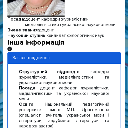
Посада:
доцент кафедри журналістики,
медіалінгвістики і української наукової мови
Вчене звання:
доцент
Науковий ступінь:
кандидат філологічних наук
Інша інформація
Інша інформація
Загальні відомості
Структурний підрозділ:
кафедра
журналістики, медіалінгвістики та
української наукової мови
Посада:
доцент кафедри журналістики,
медіалінгвістики та української наукової
мови
Освіта:
Національний педагогічний
університет імені М.П. Драгоманова
(спеціаліст, вчитель української мови і
літератури, зарубіжної літератури та
народознавства).