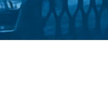
Стати студентом
Політика конфіденційності
 імені Михайла Драгоманова
::
Факультет української філології