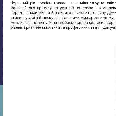
Черговий рік поспіль триває наша
міжнародна спів
масштабного проєкту та успішно прослухала комплекс
передові практики, а й відкрито висловити власну думк
стали зустрічі й дискусії з топовими міжнародними ж
можливість поглянути на глобальні медіапроцеси зсер
рівень, критичне мислення та професійний азарт. Дякуєм