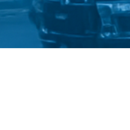
©
Український державний університет