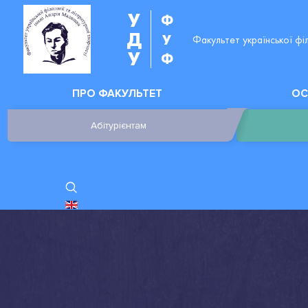
У
Ф
Д
У
Факультет української фі
У
Ф
ПРО ФАКУЛЬТЕТ
ОС
Абітурієнтам
ОБЕРІТЬ СВОЮ МОВУ