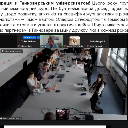
праця з Ганноверським університетом!
Цього року груп
ний міжнародний курс. Це був неймовірний досвід, адже 
у щодо розвитку, викликів та специфіки журналістики в різн
урналістами – Тімом Вайтом, Олафом Стінфадтом та Томасом В
едини та отримати унікальні практичні кейси. Щиро пишаємос
о партнерам із Ганновера за міцну дружбу, яка з кожним роком