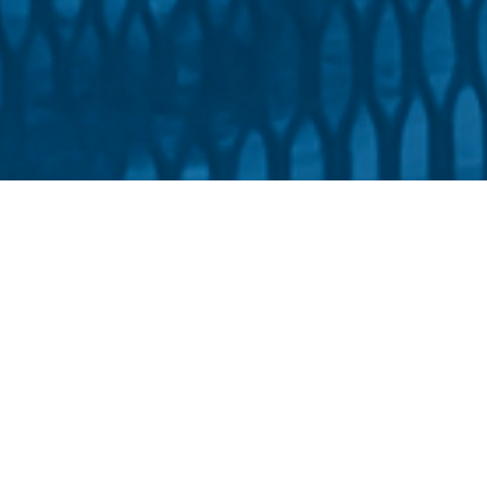
 та журналістики імені Андрія Малишка