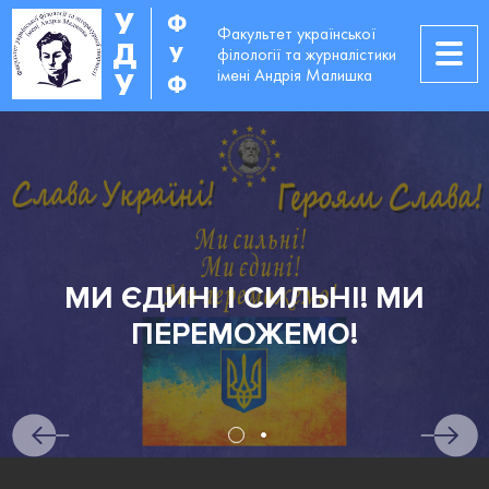
У
Ф
Факультет української
Д
У
філології та журналістики
імені Андрія Малишка
У
Ф
МИ
АБІТУРІЄНТАМ