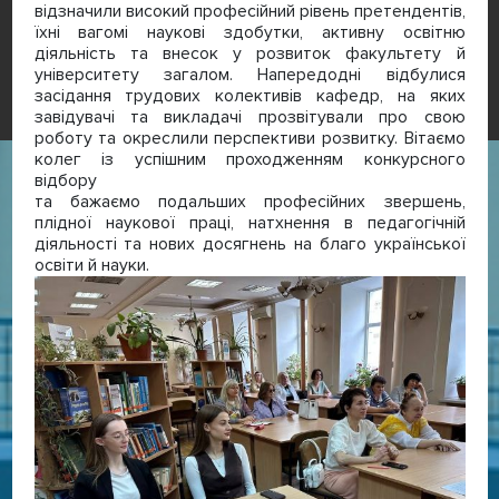
відзначили високий професійний рівень претендентів,
їхні вагомі наукові здобутки, активну освітню
діяльність та внесок у розвиток факультету й
університету загалом. Напередодні відбулися
засідання трудових колективів кафедр, на яких
завідувачі та викладачі прозвітували про свою
роботу та окреслили перспективи розвитку. Вітаємо
колег із успішним проходженням конкурсного
відбору
та бажаємо подальших професійних звершень,
плідної наукової праці, натхнення в педагогічній
діяльності та нових досягнень на благо української
освіти й науки.