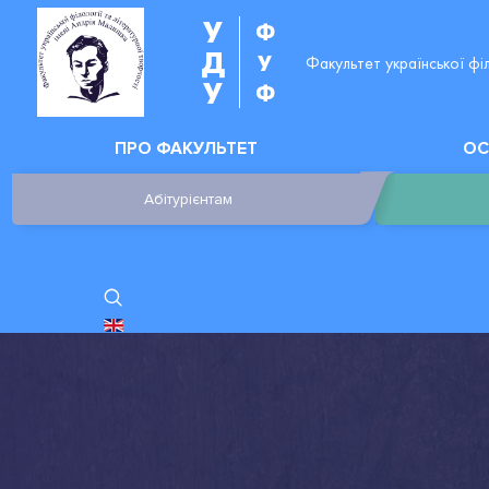
У
Ф
Д
У
Факультет української фі
У
Ф
ПРО ФАКУЛЬТЕТ
ОС
Абітурієнтам
ОБЕРІТЬ СВОЮ МОВУ