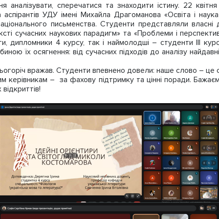
ння аналізувати, сперечатися та знаходити істину. 22 кві
а аспірантів УДУ імені Михайла Драгоманова «Освіта і наук
національного письменства. Студенти представляли власні д
ксті сучасних наукових парадигм» та «Проблеми і перспективи
ти, дипломники 4 курсу, так і наймолодші – студенти ІІІ ку
иною їх осягнення: від сучасних підходів до аналізу найдавн
ьогоріч вражав. Студенти впевнено довели: наше слово – це с
вим керівникам – за фахову підтримку та цінні поради. Бажаєм
відкриттів!