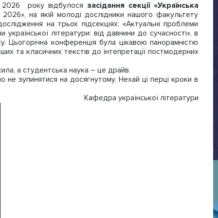
тня 2026 року відбулося
засідання секції «Українська
а 2026», на якій молоді дослідники нашого факультету
ослідження на трьох підсекціях: «Актуальні проблеми
 української літератури: від давнини до сучасності», в
рсу. Цьогорічна конференція була цікавою панорамністю
іших та класичних текстів до інтепретації постмодерних
ила, а студентська наука – це драйв.
о не зупинятися на досягнутому. Нехай ці перці кроки в
Кафедра української літератури