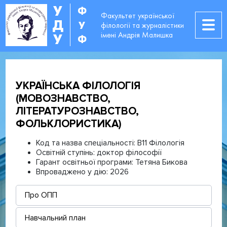
У
Ф
Факультет української
Д
У
філології та журналістики
імені Андрія Малишка
У
Ф
УКРАЇНСЬКА ФІЛОЛОГІЯ
(МОВОЗНАВСТВО,
ЛІТЕРАТУРОЗНАВСТВО,
ФОЛЬКЛОРИСТИКА)
Код та назва спеціальності:
В11 Філологія
Освітній ступінь:
доктор філософії
Гарант освітньої програми:
Тетяна Бикова
Впроваджено у дію:
2026
Про ОПП
Навчальний план