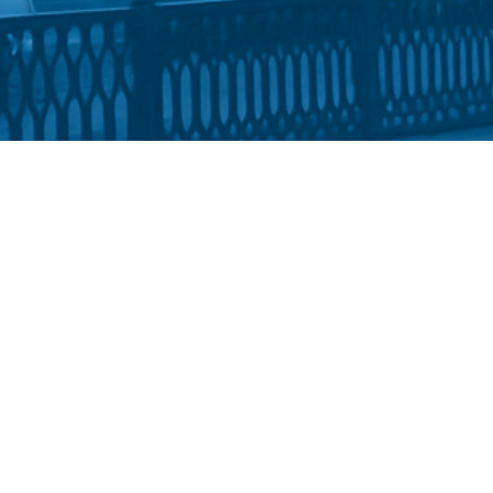
 та журналістики імені Андрія Малишка