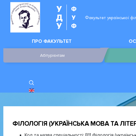
У
Ф
Д
У
Факультет української фі
У
Ф
ПРО ФАКУЛЬТЕТ
ОС
Абітурієнтам
ОБЕРІТЬ СВОЮ МОВУ
ФІЛОЛОГІЯ (УКРАЇНСЬКА МОВА ТА ЛІТЕ
Код та назва спеціальності:
В11 Філологія (українсь