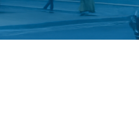
©
Український державний університет