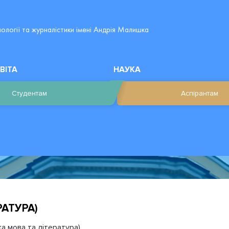
лології та журналістики імені Андрія Малишка
ВІТА
НАУКА
Студентам
Аспірантам
РАТУРА)
ка мова та література)