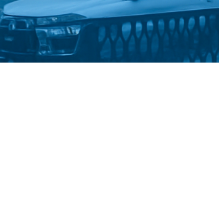
Стати студентом
Політика конфіденційності
 імені Михайла Драгоманова
::
Факультет української філології
2025-2026