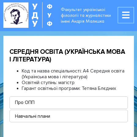
У
Ф
Факультет української
Д
У
філології та журналістики
імені Андрія Малишка
У
Ф
СЕРЕДНЯ ОСВІТА (УКРАЇНСЬКА МОВА
І ЛІТЕРАТУРА)
Код та назва спеціальності:
A4 Середня освіта
(Українська мова і література)
Освітній ступінь:
магістр
Гарант освітньої програми:
Тетяна Блєдних
Про ОПП
Навчальні плани