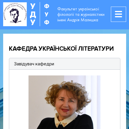
У
Ф
Факультет української
Д
У
філології та журналістики
імені Андрія Малишка
У
Ф
КАФЕДРА УКРАЇНСЬКОЇ ЛІТЕРАТУРИ
Завідувач кафедри