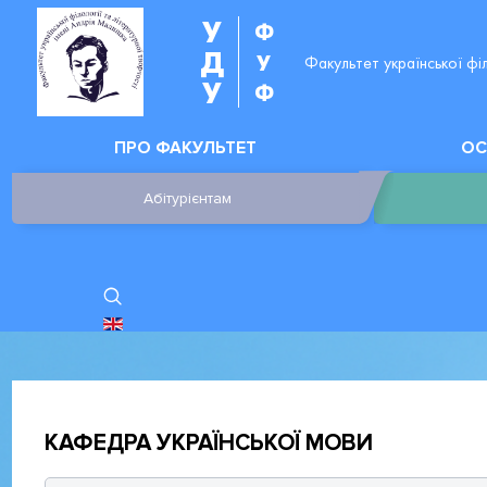
У
Ф
Д
У
Факультет української фі
У
Ф
ПРО ФАКУЛЬТЕТ
ОС
Абітурієнтам
ОБЕРІТЬ СВОЮ МОВУ
КАФЕДРА УКРАЇНСЬКОЇ МОВИ