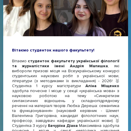
Вітаємо студенток нашого факультету!
Вітаємо
студенток факультету української філології
та журналістики імені Андрія Малишка
, які
вибороли призові місця на Всеукраїнському конкурсі
студентських наукових робіт з української мови,
літератури (з методиками їх викладання) - 2026! 🥇
Студентка 1 курсу магістратури
Аліна Міщенко
здобула почесне І місце у секції «українська мова» з
науковою роботою на тему «Синкретизм
синтаксичних відношень у складнопідрядному
реченні на матеріалі творів Любка Дереша: семантика
та функціонування» (науковий керівник - Шемет
Валентина Григорівна, кандидат філологічних наук,
професор, завідувач кафедри української мови).🥇
Студентка 3 курсу
Бачуріна Діана
Максимівна здобула
почесне І місце у секції «методика навчання