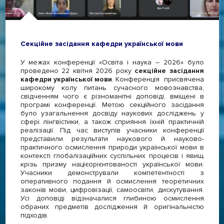
Секційне засідання кафедри української мови
У межах конференції «Освіта і наука – 2026» було
проведено 22 квітня 2026 року
секційне засідання
кафедри української мови
. Конференція присвячена
широкому колу питань сучасного мовознавства,
свідченням чого є різноманітні доповіді, вміщені в
програмі конференції. Метою секційного засідання
було узагальнення досвіду наукових досліджень у
сфері лінгвістики, а також сприяння їхній практичній
реалізації. Під час виступів учасники конференції
представили результати наукового й науково-
практичного осмислення природи української мови в
контексті глобалізаційних суспільних процесів і явищ
крізь призму націєорієнтованості української мови.
Учасники демонстрували компетентності з
оперативного подання й осмислення теоретичних
законів мови, цифровізації, самоосвіти, дискутування.
Усі доповіді відзначалися глибиною осмислення
обраних предметів дослідження й оригінальністю
підходів.