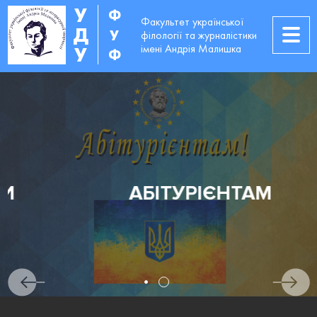
У
Ф
Факультет української
Д
У
філології та журналістики
імені Андрія Малишка
У
Ф
АБІТУРІЄНТАМ