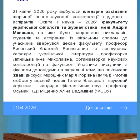
21 квітня 2026 року відбулося
пленарне засідання
щорічної звітно-наукової конференції студентів і
аспірантів "Освіта і наука – 2026"
факультету
української філології та журналістики імені Андрія
Малишка,
на яке було запрошено викладачів,
студентів та аспірантів. Із вітальним словом до
учасників звернувся декан факультету професор
Висоцький Анатолій Васильович та завідувачка
кафедри української літератури професорка
Ліпницька Інна Миколаївна, організаторка наукових
конференцій на факультеті. Учасники виступили з
цікавими доповідями на актуальні теми, що викликали
жваві дискусії: Мірошник Марія Ігорівна (1МФІЛ) «Мотив
любові у воєнній поезії Тетяни Власової», науковий
керівник – кандидат філологічних наук, професор
Осьмак Н.Д.; Міщенко Аліна Вадимівна (1мСОУ)
21.04.2026
Детальніше...