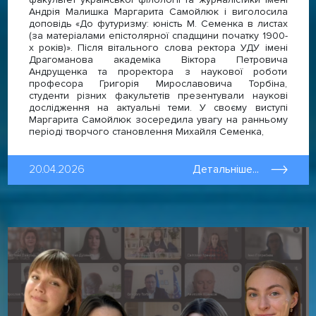
Андрія Малишка Маргарита Самойлюк і виголосила
доповідь «До футуризму: юність М. Семенка в листах
(за матеріалами епістолярної спадщини початку 1900-
х років)». Після вітального слова ректора УДУ імені
Драгоманова академіка Віктора Петровича
Андрущенка та проректора з наукової роботи
професора Григорія Мирославовича Торбіна,
студенти різних факультетів презентували наукові
дослідження на актуальні теми. У своєму виступі
Маргарита Самойлюк зосередила увагу на ранньому
періоді творчого становлення Михайля Семенка,
20.04.2026
Детальніше...