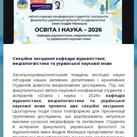
Секційне засідання кафедри журналістики,
медіалінгвістики та української наукової мови
Загальноуніверситетський тиждень молодої науки
об’єднав наших активних, допитливих і креативних
студентів довкола медіазнавчих досліджень. Під час
факультетської звітно-наукової конференції студентів і
аспірантів «Освіта і наука – 2026»
кафедра
журналістики, медіалінгвістики та української
наукової мови провела два секційні засідання
.
Цьогорічна подія стала платформою для презентації
ґрунтовних досліджень, що відображають актуальні
виклики сучасної медіасфери та лінгвістики. Студенти
й аспіранти факультету української філології та
журналістики імені Андрія Малишка представили тези,