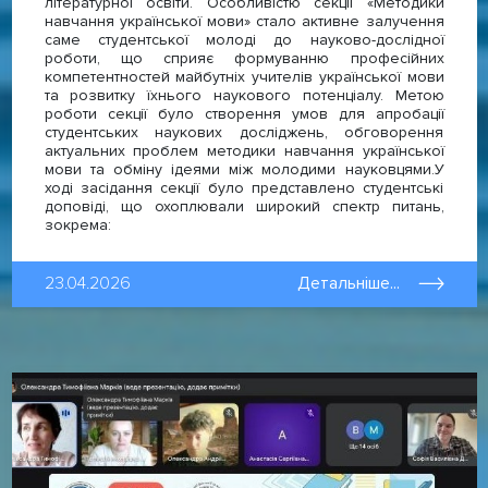
літературної освіти. Особливістю секції «Методики
навчання української мови» стало активне залучення
саме студентської молоді до науково-дослідної
роботи, що сприяє формуванню професійних
компетентностей майбутніх учителів української мови
та розвитку їхнього наукового потенціалу. Метою
роботи секції було створення умов для апробації
студентських наукових досліджень, обговорення
актуальних проблем методики навчання української
мови та обміну ідеями між молодими науковцями.У
ході засідання секції було представлено студентські
доповіді, що охоплювали широкий спектр питань,
зокрема:
23.04.2026
Детальніше...