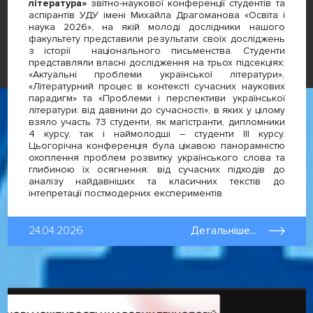
література»
звітно-наукової конференції студентів та
аспірантів УДУ імені Михайла Драгоманова «Освіта і
наука 2026», на якій молоді дослідники нашого
факультету представили результати своїх досліджень
з історії національного письменства. Студенти
представляли власні дослідження на трьох підсекціях:
«Актуальні проблеми української літератури»,
«Літературний процес в контексті сучасних наукових
парадигм» та «Проблеми і перспективи української
літератури: від давнини до сучасності», в яких у цілому
взяло участь 73 студенти, як магістранти, дипломники
4 курсу, так і наймолодші – студенти ІІІ курсу.
Цьогорічна конференція була цікавою панорамністю
охоплення проблем розвитку українського слова та
глибиною їх осягнення: від сучасних підходів до
аналізу найдавніших та класичних текстів до
інтепретації постмодерних експериментів
24.04.2026
Детальніше...